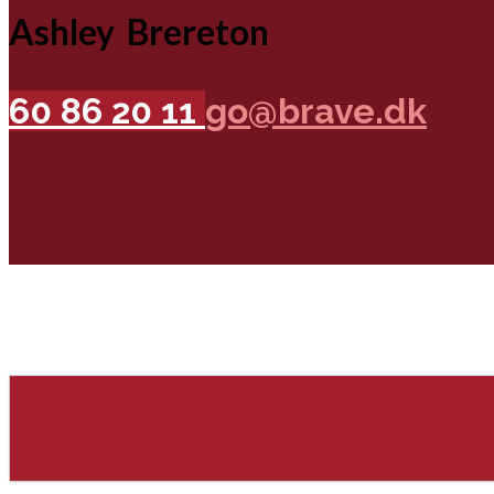
Ashley Brereton
60 86 20 11
go@brave.dk